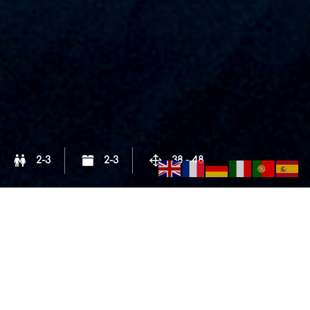
2-3
2-3
38 - 48
Das Gartenstudio 38 qm
Unser Gartenstudio liegt ebenerdig und ist
barrierefrei, also für Rollstuhlnutzer gut
zugänglich. Es bietet einen direkten Zugang