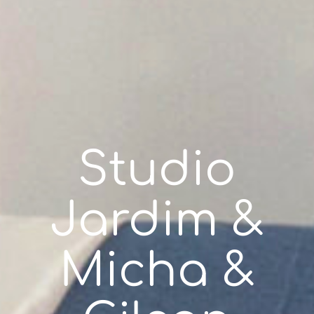
Studio
Jardim &
Micha &